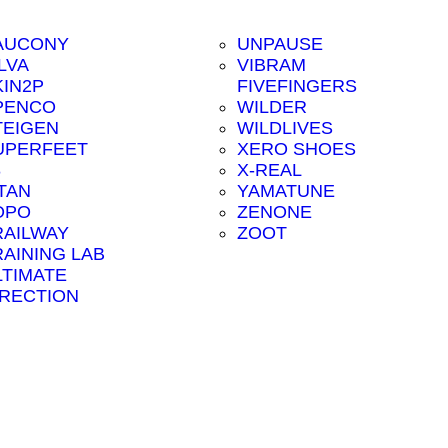
AUCONY
UNPAUSE
LVA
VIBRAM
KIN2P
FIVEFINGERS
PENCO
WILDER
TEIGEN
WILDLIVES
UPERFEET
XERO SHOES
8
X-REAL
ITAN
YAMATUNE
OPO
ZENONE
RAILWAY
ZOOT
RAINING LAB
LTIMATE
IRECTION