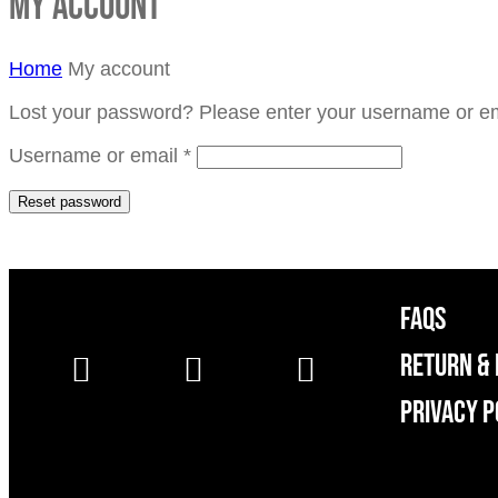
My account
Home
My account
Lost your password? Please enter your username or emai
Username or email
*
Reset password
FAQS
RETURN & 
Privacy P