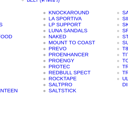
BELT (คาดเอว)
KNOCKAROUND
S
LA SPORTIVA
SI
S
LP SUPPORT
S
LUNA SANDALS
S
FOOD
NAKED
S
MOUNT TO COAST
S
PREVO
T
PROENHANCER
T
PROENGY
T
PROTEC
T
REDBULL SPECT
T
ROCKTAPE
U
SALTPRO
D
ANTEEN
SALTSTICK