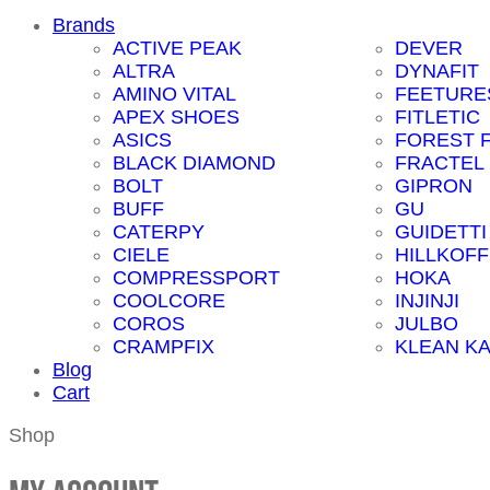
Brands
ACTIVE PEAK
DEVER
ALTRA
DYNAFIT
AMINO VITAL
FEETURE
APEX SHOES
FITLETIC
ASICS
FOREST 
BLACK DIAMOND
FRACTEL
BOLT
GIPRON
BUFF
GU
CATERPY
GUIDETTI
CIELE
HILLKOFF
COMPRESSPORT
HOKA
COOLCORE
INJINJI
COROS
JULBO
CRAMPFIX
KLEAN K
Blog
Cart
Shop