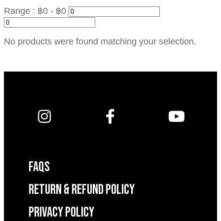
Range :
฿
0
- ฿
0
No products were found matching your selection.
FAQS
RETURN & REFUND POLICY
Privacy Policy