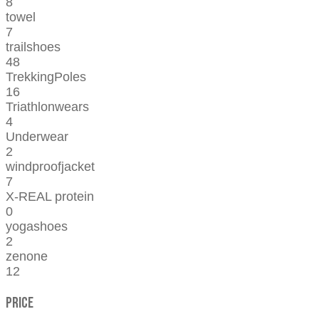
8
towel
7
trailshoes
48
TrekkingPoles
16
Triathlonwears
4
Underwear
2
windproofjacket
7
X-REAL protein
0
yogashoes
2
zenone
12
Price