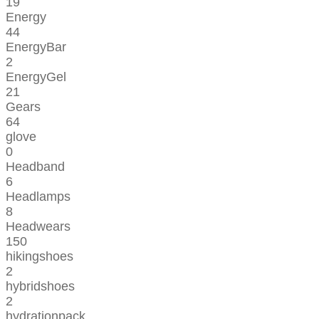
19
Energy
44
EnergyBar
2
EnergyGel
21
Gears
64
glove
0
Headband
6
Headlamps
8
Headwears
150
hikingshoes
2
hybridshoes
2
hydrationpack