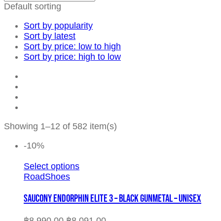
Default sorting
Sort by popularity
Sort by latest
Sort by price: low to high
Sort by price: high to low
Showing 1–12 of 582 item(s)
-10%
Select options
RoadShoes
SAUCONY ENDORPHIN ELITE 3 – BLACK GUNMETAL – UNISEX
฿
8,990.00
฿
8,091.00