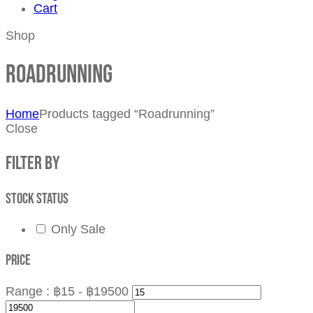
Cart
Shop
Roadrunning
Home
Products tagged “Roadrunning”
Close
Filter by
Stock status
Only Sale
Price
Range :
฿
15
- ฿
19500