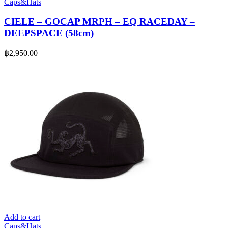
Caps&Hats
CIELE – GOCAP MRPH – EQ RACEDAY –
DEEPSPACE (58cm)
฿
2,950.00
Add to cart
Caps&Hats