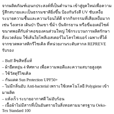
จากผลิตภัณฑ์เอนกประสงค์ที่เป็นตำนาน เข้าสู่ยุคใหม่เพื่อความ
รู้สึกสบายและเป็นธรรมชาติยิ่งขึ้น ป้องกันรังสี UV ซับเหงื่อ
ระบายความชื้นและความร้อนได้ดี จากกิจกรรมที่เสียเหงื่อมาก
เช่น วิ่งเทรล เดินป่า ปีนเขา ขี่ม้า ปั่นจักรยาน หรือขี่มอเตอ์ไซค์
ขนาดพอดีกับลำคอของคนส่วนใหญ่ ใช้กระบวนการผลิตรักษา
สิ่งแวดล้อม ใช้เส้นใยโพลีเอสเตอร์ไมโครไฟเบอร์ เฉพาะที่ได้
จากขวดพลาสติกรีไซเคิล ที่หน่วยงานระดับสากล REPREVE
รับรอง
– Buff ลิขสิทธิ์แท้
– ผ้ายืดหยุ่น 4 ทิศทาง เพื่อความพอดีและความสบายสูงสุด
– ใช้วัสดุรีไซเคิล
– กันแดด Sun Protection UPF50+
– ไม่มีกลิ่นอับ Anti-bacterial เพราะใช้เทคโนโลยี Polygiene เข้า
มาผลิต
– แห้งเร็ว ระบายอากาศดี ไม่อับร้อน
– เนื้อผ้าไม่มีสารที่เป็นอันตรายในสิ่งทอตามมาตรฐาน Oeko-
Tex Standard 100