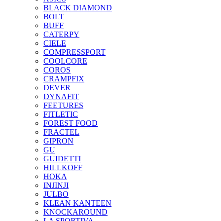
BLACK DIAMOND
BOLT
BUFF
CATERPY
CIELE
COMPRESSPORT
COOLCORE
COROS
CRAMPFIX
DEVER
DYNAFIT
FEETURES
FITLETIC
FOREST FOOD
FRACTEL
GIPRON
GU
GUIDETTI
HILLKOFF
HOKA
INJINJI
JULBO
KLEAN KANTEEN
KNOCKAROUND
LA SPORTIVA