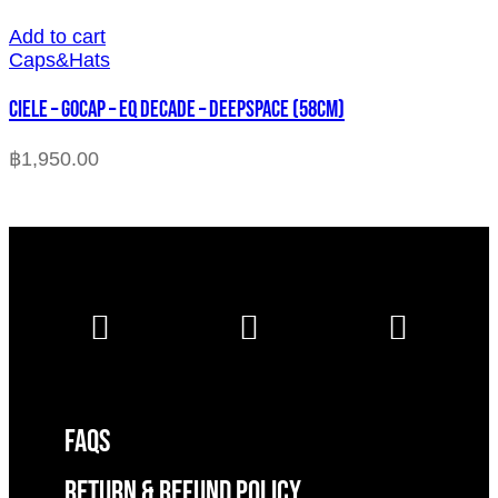
Add to cart
Caps&Hats
CIELE – GOCAP – EQ DECADE – DEEPSPACE (58cm)
฿
1,950.00
FAQS
RETURN & REFUND POLICY