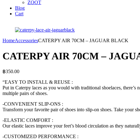
ZOOT
Blog
Cart
Home
Accessories
CATERPY AIR 70CM – JAGUAR BLACK
CATERPY AIR 70CM – JAG
฿
350.00
“EASY TO INSTALL & REUSE :
Put in Caterpy laces as you would with traditional shoelaces, there’s 
multiple pairs of shoes.
-CONVENIENT SLIP-ONS :
Transform your favorite pair of shoes into slip-on shoes. Take your s
-ELASTIC COMFORT :
Our elastic laces improve your feet’s blood circulation as they natural
-CUSTOMIZED PERFORMANCE :