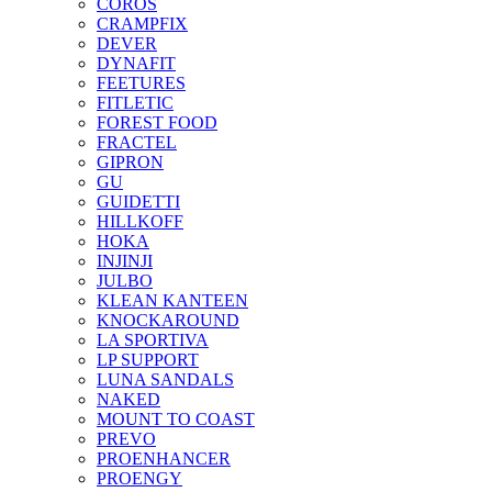
COROS
CRAMPFIX
DEVER
DYNAFIT
FEETURES
FITLETIC
FOREST FOOD
FRACTEL
GIPRON
GU
GUIDETTI
HILLKOFF
HOKA
INJINJI
JULBO
KLEAN KANTEEN
KNOCKAROUND
LA SPORTIVA
LP SUPPORT
LUNA SANDALS
NAKED
MOUNT TO COAST
PREVO
PROENHANCER
PROENGY