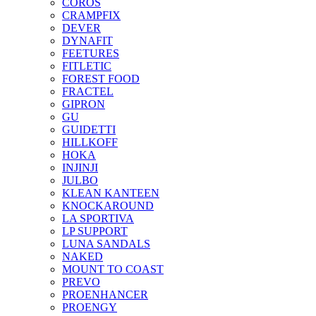
COROS
CRAMPFIX
DEVER
DYNAFIT
FEETURES
FITLETIC
FOREST FOOD
FRACTEL
GIPRON
GU
GUIDETTI
HILLKOFF
HOKA
INJINJI
JULBO
KLEAN KANTEEN
KNOCKAROUND
LA SPORTIVA
LP SUPPORT
LUNA SANDALS
NAKED
MOUNT TO COAST
PREVO
PROENHANCER
PROENGY