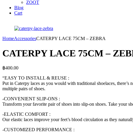
ZOOT
Blog
Cart
Home
Accessories
CATERPY LACE 75CM – ZEBRA
CATERPY LACE 75CM – ZE
฿
400.00
“EASY TO INSTALL & REUSE :
Put in Caterpy laces as you would with traditional shoelaces, there’s 
multiple pairs of shoes.
-CONVENIENT SLIP-ONS :
Transform your favorite pair of shoes into slip-on shoes. Take your s
-ELASTIC COMFORT :
Our elastic laces improve your feet’s blood circulation as they natural
-CUSTOMIZED PERFORMANCE :