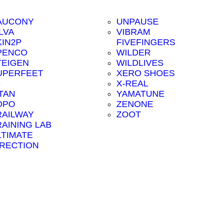
AUCONY
UNPAUSE
LVA
VIBRAM
KIN2P
FIVEFINGERS
PENCO
WILDER
TEIGEN
WILDLIVES
UPERFEET
XERO SHOES
8
X-REAL
ITAN
YAMATUNE
OPO
ZENONE
RAILWAY
ZOOT
RAINING LAB
LTIMATE
IRECTION