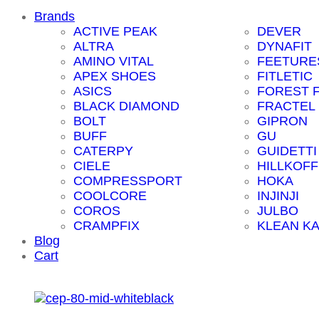
Brands
ACTIVE PEAK
DEVER
ALTRA
DYNAFIT
AMINO VITAL
FEETURE
APEX SHOES
FITLETIC
ASICS
FOREST 
BLACK DIAMOND
FRACTEL
BOLT
GIPRON
BUFF
GU
CATERPY
GUIDETTI
CIELE
HILLKOFF
COMPRESSPORT
HOKA
COOLCORE
INJINJI
COROS
JULBO
CRAMPFIX
KLEAN K
Blog
Cart