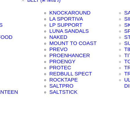
BELT (คาดเอว)
KNOCKAROUND
S
LA SPORTIVA
SI
S
LP SUPPORT
S
LUNA SANDALS
S
FOOD
NAKED
S
MOUNT TO COAST
S
PREVO
T
PROENHANCER
T
PROENGY
T
PROTEC
T
REDBULL SPECT
T
ROCKTAPE
U
SALTPRO
D
ANTEEN
SALTSTICK