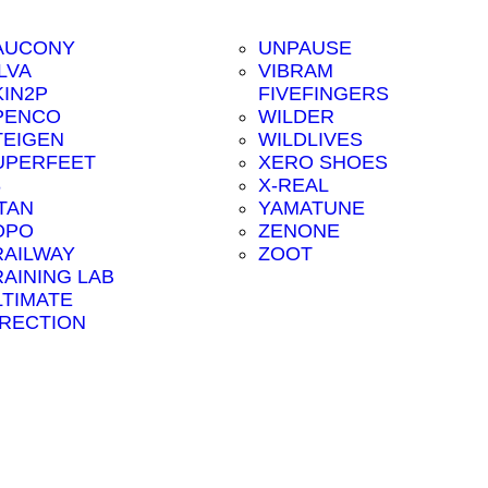
AUCONY
UNPAUSE
LVA
VIBRAM
KIN2P
FIVEFINGERS
PENCO
WILDER
TEIGEN
WILDLIVES
UPERFEET
XERO SHOES
8
X-REAL
ITAN
YAMATUNE
OPO
ZENONE
RAILWAY
ZOOT
RAINING LAB
LTIMATE
IRECTION