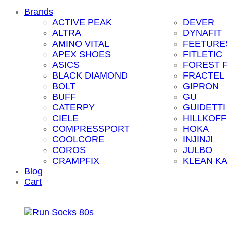
Brands
ACTIVE PEAK
DEVER
ALTRA
DYNAFIT
AMINO VITAL
FEETURE
APEX SHOES
FITLETIC
ASICS
FOREST 
BLACK DIAMOND
FRACTEL
BOLT
GIPRON
BUFF
GU
CATERPY
GUIDETTI
CIELE
HILLKOFF
COMPRESSPORT
HOKA
COOLCORE
INJINJI
COROS
JULBO
CRAMPFIX
KLEAN K
Blog
Cart