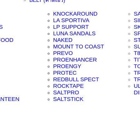
BELT (คาดเอว)
KNOCKAROUND
S
LA SPORTIVA
SI
S
LP SUPPORT
S
LUNA SANDALS
S
FOOD
NAKED
S
MOUNT TO COAST
S
PREVO
T
PROENHANCER
T
PROENGY
T
PROTEC
T
REDBULL SPECT
T
ROCKTAPE
U
SALTPRO
D
ANTEEN
SALTSTICK