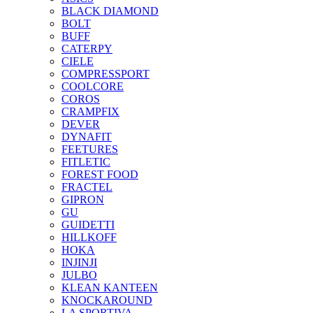
BLACK DIAMOND
BOLT
BUFF
CATERPY
CIELE
COMPRESSPORT
COOLCORE
COROS
CRAMPFIX
DEVER
DYNAFIT
FEETURES
FITLETIC
FOREST FOOD
FRACTEL
GIPRON
GU
GUIDETTI
HILLKOFF
HOKA
INJINJI
JULBO
KLEAN KANTEEN
KNOCKAROUND
LA SPORTIVA