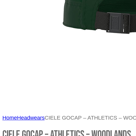
Home
Headwears
CIELE GOCAP – ATHLETICS – W
CIELE GOCAP – ATHLETICS – WOODLANDS