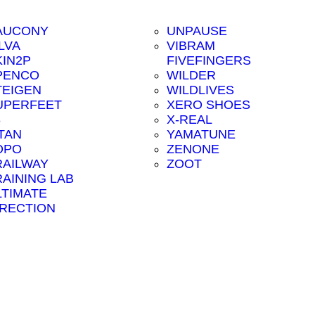
AUCONY
UNPAUSE
LVA
VIBRAM
KIN2P
FIVEFINGERS
PENCO
WILDER
TEIGEN
WILDLIVES
UPERFEET
XERO SHOES
8
X-REAL
ITAN
YAMATUNE
OPO
ZENONE
RAILWAY
ZOOT
RAINING LAB
LTIMATE
IRECTION