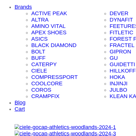
Brands
ACTIVE PEAK
DEVER
ALTRA
DYNAFIT
AMINO VITAL
FEETURE
APEX SHOES
FITLETIC
ASICS
FOREST 
BLACK DIAMOND
FRACTEL
BOLT
GIPRON
BUFF
GU
CATERPY
GUIDETTI
CIELE
HILLKOFF
COMPRESSPORT
HOKA
COOLCORE
INJINJI
COROS
JULBO
CRAMPFIX
KLEAN K
Blog
Cart