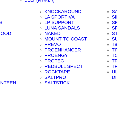
BELT (คาดเอว)
KNOCKAROUND
S
LA SPORTIVA
SI
S
LP SUPPORT
S
LUNA SANDALS
S
FOOD
NAKED
S
MOUNT TO COAST
S
PREVO
T
PROENHANCER
T
PROENGY
T
PROTEC
T
REDBULL SPECT
T
ROCKTAPE
U
SALTPRO
D
ANTEEN
SALTSTICK