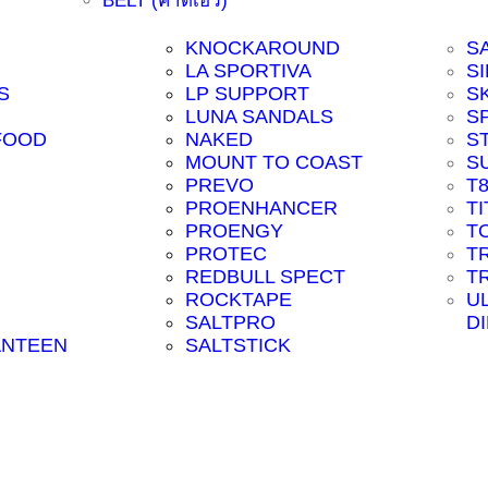
BELT (คาดเอว)
KNOCKAROUND
S
LA SPORTIVA
SI
S
LP SUPPORT
S
LUNA SANDALS
S
FOOD
NAKED
S
MOUNT TO COAST
S
PREVO
T
PROENHANCER
T
PROENGY
T
PROTEC
T
REDBULL SPECT
T
ROCKTAPE
U
SALTPRO
D
ANTEEN
SALTSTICK