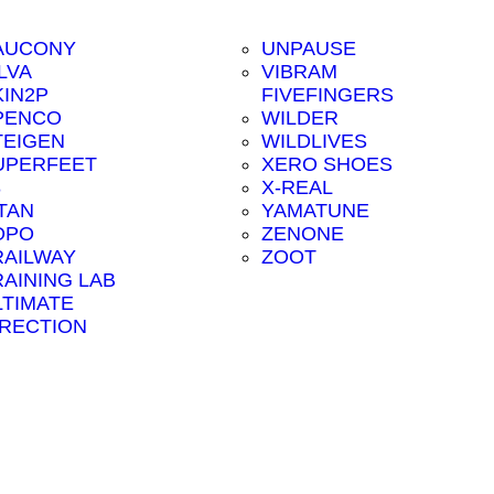
AUCONY
UNPAUSE
LVA
VIBRAM
KIN2P
FIVEFINGERS
PENCO
WILDER
TEIGEN
WILDLIVES
UPERFEET
XERO SHOES
8
X-REAL
ITAN
YAMATUNE
OPO
ZENONE
RAILWAY
ZOOT
RAINING LAB
LTIMATE
IRECTION