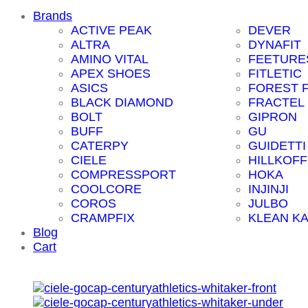
Brands
ACTIVE PEAK
DEVER
ALTRA
DYNAFIT
AMINO VITAL
FEETURE
APEX SHOES
FITLETIC
ASICS
FOREST 
BLACK DIAMOND
FRACTEL
BOLT
GIPRON
BUFF
GU
CATERPY
GUIDETTI
CIELE
HILLKOFF
COMPRESSPORT
HOKA
COOLCORE
INJINJI
COROS
JULBO
CRAMPFIX
KLEAN K
Blog
Cart