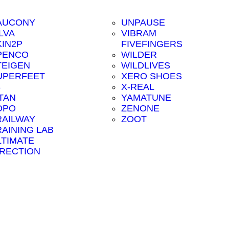
AUCONY
UNPAUSE
LVA
VIBRAM
KIN2P
FIVEFINGERS
PENCO
WILDER
TEIGEN
WILDLIVES
UPERFEET
XERO SHOES
8
X-REAL
ITAN
YAMATUNE
OPO
ZENONE
RAILWAY
ZOOT
RAINING LAB
LTIMATE
IRECTION