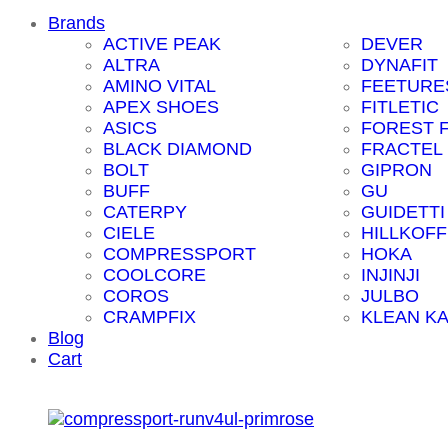
Brands
ACTIVE PEAK
DEVER
ALTRA
DYNAFIT
AMINO VITAL
FEETURE
APEX SHOES
FITLETIC
ASICS
FOREST 
BLACK DIAMOND
FRACTEL
BOLT
GIPRON
BUFF
GU
CATERPY
GUIDETTI
CIELE
HILLKOFF
COMPRESSPORT
HOKA
COOLCORE
INJINJI
COROS
JULBO
CRAMPFIX
KLEAN K
Blog
Cart