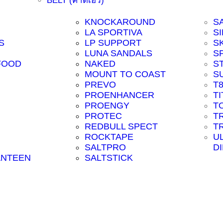
BELT (คาดเอว)
KNOCKAROUND
S
LA SPORTIVA
SI
S
LP SUPPORT
S
LUNA SANDALS
S
FOOD
NAKED
S
MOUNT TO COAST
S
PREVO
T
PROENHANCER
T
PROENGY
T
PROTEC
T
REDBULL SPECT
T
ROCKTAPE
U
SALTPRO
D
ANTEEN
SALTSTICK