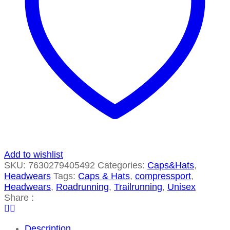
Add to wishlist
SKU:
7630279405492
Categories:
Caps&Hats
,
Headwears
Tags:
Caps & Hats
,
compressport
,
Headwears
,
Roadrunning
,
Trailrunning
,
Unisex
Share :
Description