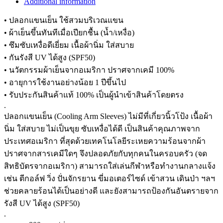
Additional information
• ปลอกแขนเย็น ใช้สวมบริเวณแขน
• ผ้าเย็นขึ้นทันทีเมื่อเปียกชื้น (น้ำ/เหงื่อ)
• ซึมซับเหงื่อดีเยี่ยม เนื้อผ้านิ่ม ใส่สบาย
• กันรังสี UV ได้สูง (SPF50)
• นวัตกรรมผ้าเย็นจากอเมริกา ปราศจากเคมี 100%
• อายุการใช้งานอย่างน้อย 1 ปีขึ้นไป
• รับประกันสินค้าแท้ 100% เป็นผู้นำเข้าสินค้าโดยตรง
.
ปลอกแขนเย็น (Cooling Arm Sleeves) ไม่มีที่เกี่ยวนิ้วโป้ง เนื้อผ้า
นิ่ม ใส่สบาย ไม่เป็นขุย ซับเหงื่อได้ดี เป็นสินค้าคุณภาพจาก
ประเทศอเมริกา ที่สุดด้วยเทคโนโลยีระเหยความร้อนจากผ้า
ปราศจากสารเคมีใดๆ จึงปลอดภัยกับทุกคนในครอบครัว (จด
สิทธิบัตรจากอเมริกา) สามารถใส่เล่นกีฬาหรือทำงานกลางแจ้ง
เช่น ตีกอล์ฟ วิ่ง ปั่นจักรยาน ขี่มอเตอร์ไซด์ เข้าสวน เดินป่า ฯลฯ
ช่วยคลายร้อนได้เป็นอย่างดี และยังสามารถป้องกันอันตรายจาก
รังสี UV ได้สูง (SPF50)
.