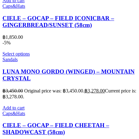
Add to cart
Caps&Hats
CIELE – GOCAP – FIELD ICONICBAR –
GINGERBREAD/SUNSET (58cm)
฿
1,850.00
-5%
Select options
Sandals
LUNA MONO GORDO (WINGED) – MOUNTAIN
CRYSTAL
฿
3,450.00
Original price was: ฿3,450.00.
฿
3,278.00
Current price is:
฿3,278.00.
Add to cart
Caps&Hats
CIELE – GOCAP – FIELD CHEETAH –
SHADOWCAST (58cm)