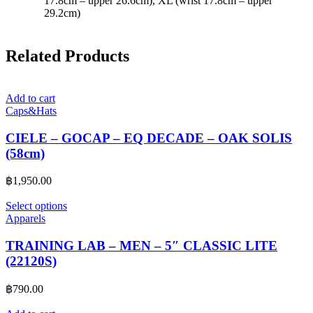
17.8cm – upper 26.6cm), XL (wrist 17.8cm – upper
29.2cm)
Related Products
Add to cart
Caps&Hats
CIELE – GOCAP – EQ DECADE – OAK SOLIS
(58cm)
฿
1,950.00
Select options
Apparels
TRAINING LAB – MEN – 5″ CLASSIC LITE
(22120S)
฿
790.00