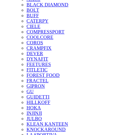
BLACK DIAMOND
BOLT
BUFF
CATERPY
CIELE
COMPRESSPORT
COOLCORE
COROS
CRAMPFIX
DEVER
DYNAFIT
FEETURES
FITLETIC
FOREST FOOD
FRACTEL
GIPRON
GU
GUIDETTI
HILLKOFF
HOKA
INJINJI
JULBO
KLEAN KANTEEN
KNOCKAROUND
LA SPORTIVA