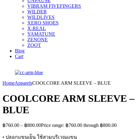
UNPAUSE
VIBRAM FIVEFINGERS
WILDER
WILDLIVES
XERO SHOES
X-REAL
YAMATUNE
ZENONE
ZOOT
Blog
Cart
Home
Apparels
COOLCORE ARM SLEEVE – BLUE
COOLCORE ARM SLEEVE –
BLUE
฿
760.00
–
฿
800.00
Price range: ฿760.00 through ฿800.00
• ปลอกแขนเย็น ใช้สวมบริเวณแขน