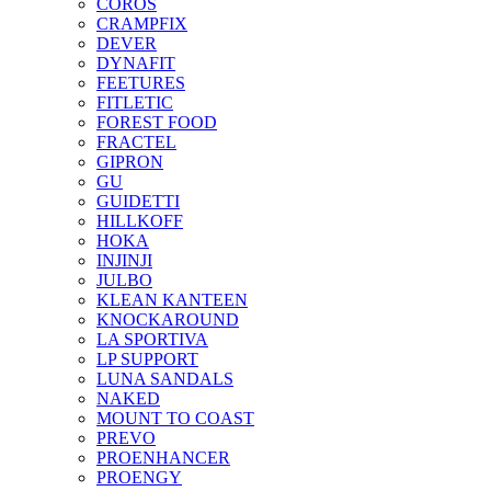
COROS
CRAMPFIX
DEVER
DYNAFIT
FEETURES
FITLETIC
FOREST FOOD
FRACTEL
GIPRON
GU
GUIDETTI
HILLKOFF
HOKA
INJINJI
JULBO
KLEAN KANTEEN
KNOCKAROUND
LA SPORTIVA
LP SUPPORT
LUNA SANDALS
NAKED
MOUNT TO COAST
PREVO
PROENHANCER
PROENGY