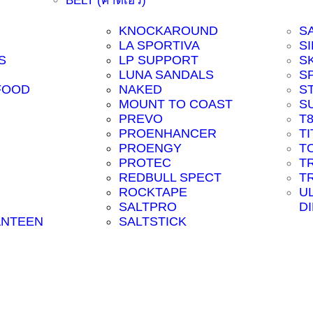
BELT (คาดเอว)
KNOCKAROUND
S
LA SPORTIVA
SI
S
LP SUPPORT
S
LUNA SANDALS
S
FOOD
NAKED
S
MOUNT TO COAST
S
PREVO
T
PROENHANCER
T
PROENGY
T
PROTEC
T
REDBULL SPECT
T
ROCKTAPE
U
SALTPRO
D
ANTEEN
SALTSTICK