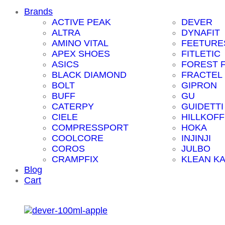
Brands
ACTIVE PEAK
DEVER
ALTRA
DYNAFIT
AMINO VITAL
FEETURE
APEX SHOES
FITLETIC
ASICS
FOREST 
BLACK DIAMOND
FRACTEL
BOLT
GIPRON
BUFF
GU
CATERPY
GUIDETTI
CIELE
HILLKOFF
COMPRESSPORT
HOKA
COOLCORE
INJINJI
COROS
JULBO
CRAMPFIX
KLEAN K
Blog
Cart