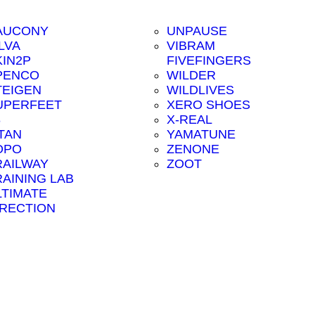
AUCONY
UNPAUSE
LVA
VIBRAM
KIN2P
FIVEFINGERS
PENCO
WILDER
TEIGEN
WILDLIVES
UPERFEET
XERO SHOES
8
X-REAL
ITAN
YAMATUNE
OPO
ZENONE
RAILWAY
ZOOT
RAINING LAB
LTIMATE
IRECTION