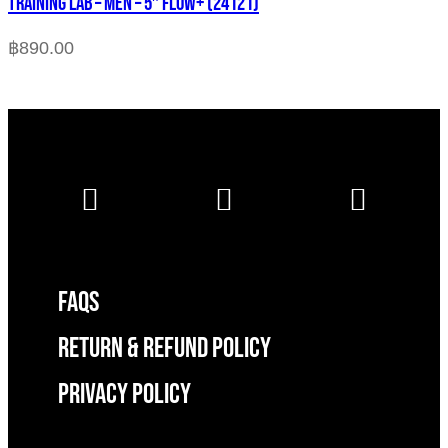
TRAINING LAB – MEN – 5″ FLOW+ (24121)
฿
890.00
FAQS
RETURN & REFUND POLICY
Privacy Policy