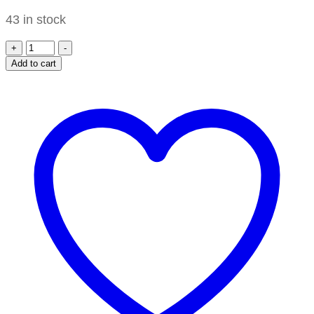
43 in stock
+
-
Add to cart