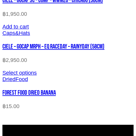
CIELE – GOCAP SC – COMP – WWM26 – CHICAGO (58cm)
฿
1,950.00
Add to cart
Caps&Hats
CIELE – GOCAP MRPH – EQ RACEDAY – RAINYDAY (58cm)
฿
2,950.00
Select options
DriedFood
FOREST FOOD DRIED BANANA
฿
15.00