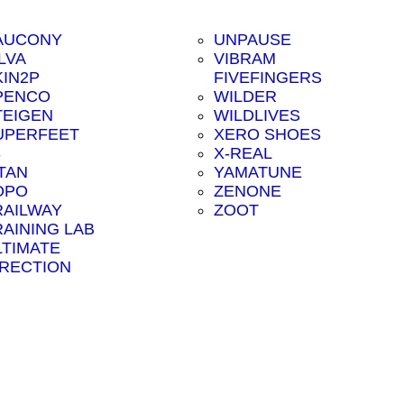
AUCONY
UNPAUSE
LVA
VIBRAM
KIN2P
FIVEFINGERS
PENCO
WILDER
TEIGEN
WILDLIVES
UPERFEET
XERO SHOES
8
X-REAL
ITAN
YAMATUNE
OPO
ZENONE
RAILWAY
ZOOT
RAINING LAB
LTIMATE
IRECTION