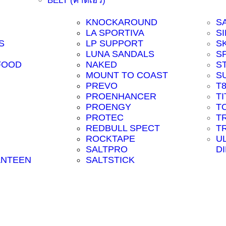
BELT (คาดเอว)
KNOCKAROUND
S
LA SPORTIVA
SI
S
LP SUPPORT
S
LUNA SANDALS
S
FOOD
NAKED
S
MOUNT TO COAST
S
PREVO
T
PROENHANCER
T
PROENGY
T
PROTEC
T
REDBULL SPECT
T
ROCKTAPE
U
SALTPRO
D
ANTEEN
SALTSTICK