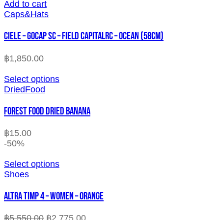
Add to cart
Caps&Hats
CIELE – GOCAP SC – FIELD CAPITALRC – OCEAN (58cm)
฿
1,850.00
Select options
DriedFood
FOREST FOOD DRIED BANANA
฿
15.00
-50%
Select options
Shoes
ALTRA TIMP 4 – WOMEN – ORANGE
฿
5,550.00
฿
2,775.00