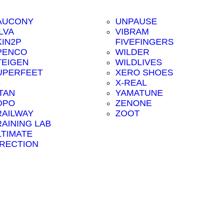
AUCONY
UNPAUSE
LVA
VIBRAM
KIN2P
FIVEFINGERS
PENCO
WILDER
TEIGEN
WILDLIVES
UPERFEET
XERO SHOES
8
X-REAL
ITAN
YAMATUNE
OPO
ZENONE
RAILWAY
ZOOT
RAINING LAB
LTIMATE
IRECTION