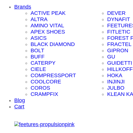
Brands
ACTIVE PEAK
DEVER
ALTRA
DYNAFIT
AMINO VITAL
FEETURE
APEX SHOES
FITLETIC
ASICS
FOREST 
BLACK DIAMOND
FRACTEL
BOLT
GIPRON
BUFF
GU
CATERPY
GUIDETTI
CIELE
HILLKOFF
COMPRESSPORT
HOKA
COOLCORE
INJINJI
COROS
JULBO
CRAMPFIX
KLEAN K
Blog
Cart