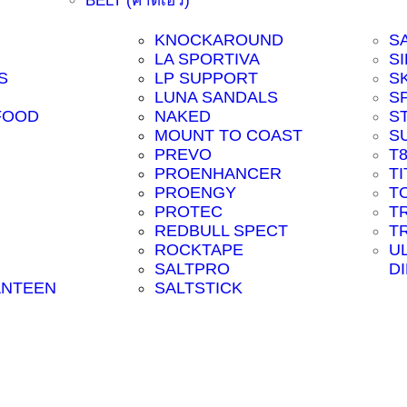
BELT (คาดเอว)
KNOCKAROUND
S
LA SPORTIVA
SI
S
LP SUPPORT
S
LUNA SANDALS
S
FOOD
NAKED
S
MOUNT TO COAST
S
PREVO
T
PROENHANCER
T
PROENGY
T
PROTEC
T
REDBULL SPECT
T
ROCKTAPE
U
SALTPRO
D
ANTEEN
SALTSTICK