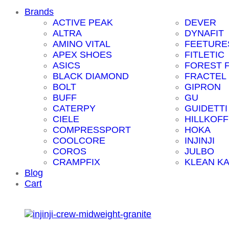
Brands
ACTIVE PEAK
DEVER
ALTRA
DYNAFIT
AMINO VITAL
FEETURE
APEX SHOES
FITLETIC
ASICS
FOREST 
BLACK DIAMOND
FRACTEL
BOLT
GIPRON
BUFF
GU
CATERPY
GUIDETTI
CIELE
HILLKOFF
COMPRESSPORT
HOKA
COOLCORE
INJINJI
COROS
JULBO
CRAMPFIX
KLEAN K
Blog
Cart