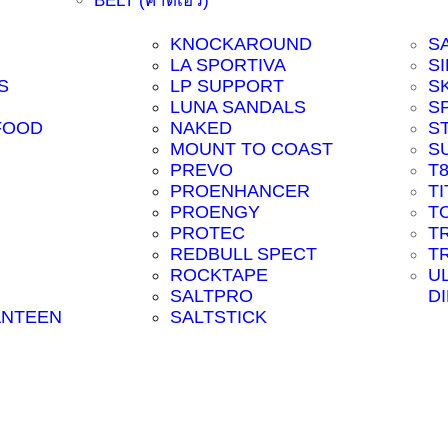
BELT (คาดเอว)
KNOCKAROUND
S
LA SPORTIVA
SI
S
LP SUPPORT
S
LUNA SANDALS
S
FOOD
NAKED
S
MOUNT TO COAST
S
PREVO
T
PROENHANCER
T
PROENGY
T
PROTEC
T
REDBULL SPECT
T
ROCKTAPE
U
SALTPRO
D
ANTEEN
SALTSTICK