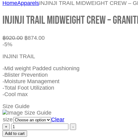
Home
Apparels
INJINJI TRAIL MIDWEIGHT CREW – 
INJINJI TRAIL MIDWEIGHT CREW – GRANIT
฿
920.00
฿
874.00
-5%
INJINI TRAIL
-Mid weight Padded cushioning
-Blister Prevention
-Moisture Management
-Total Foot Utilization
-Cool max
Size Guide
size
Clear
+
-
Add to cart