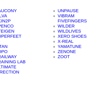
AUCONY
UNPAUSE
LVA
VIBRAM
KIN2P
FIVEFINGERS
PENCO
WILDER
TEIGEN
WILDLIVES
UPERFEET
XERO SHOES
8
X-REAL
ITAN
YAMATUNE
OPO
ZENONE
RAILWAY
ZOOT
RAINING LAB
LTIMATE
IRECTION