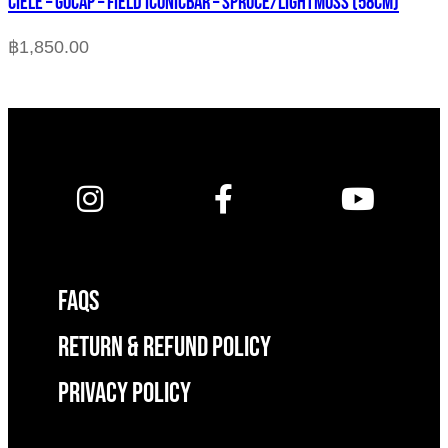
CIELE – GOCAP – FIELD ICONICBAR – SPRUCE/LIGHTMOSS (58cm)
฿
1,850.00
FAQS
RETURN & REFUND POLICY
Privacy Policy