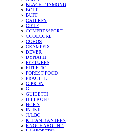
BLACK DIAMOND
BOLT
BUFF
CATERPY
CIELE
COMPRESSPORT
COOLCORE
COROS
CRAMPFIX
DEVER
DYNAFIT
FEETURES
FITLETIC
FOREST FOOD
FRACTEL
GIPRON
GU
GUIDETTI
HILLKOFF
HOKA
INJINJI
JULBO
KLEAN KANTEEN
KNOCKAROUND
LA SPORTIVA