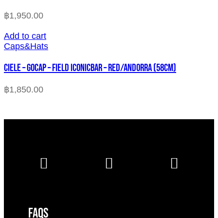
฿
1,950.00
Add to cart
Caps&Hats
CIELE – GOCAP – FIELD ICONICBAR – RED/ANDORRA (58cm)
฿
1,850.00
FAQS