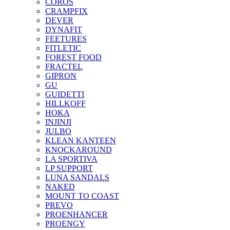
COROS
CRAMPFIX
DEVER
DYNAFIT
FEETURES
FITLETIC
FOREST FOOD
FRACTEL
GIPRON
GU
GUIDETTI
HILLKOFF
HOKA
INJINJI
JULBO
KLEAN KANTEEN
KNOCKAROUND
LA SPORTIVA
LP SUPPORT
LUNA SANDALS
NAKED
MOUNT TO COAST
PREVO
PROENHANCER
PROENGY