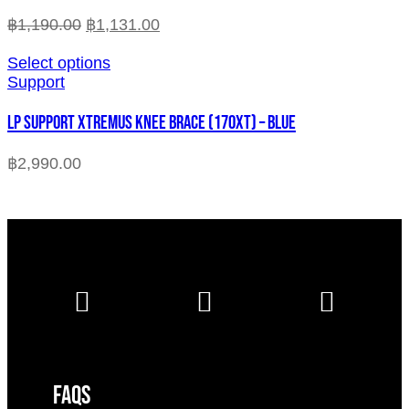
฿
1,190.00
฿
1,131.00
Select options
Support
LP SUPPORT XTREMUS KNEE BRACE (170XT) – BLUE
฿
2,990.00
FAQS