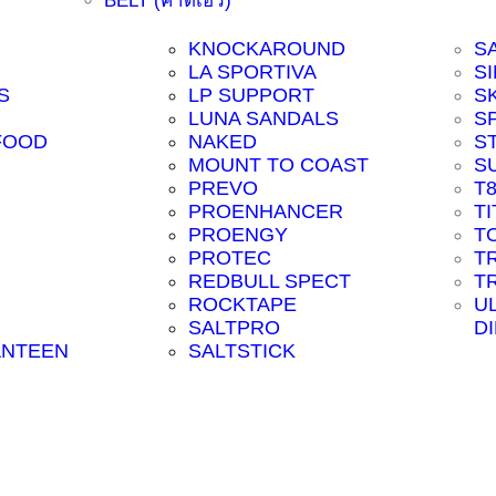
BELT (คาดเอว)
KNOCKAROUND
S
LA SPORTIVA
SI
S
LP SUPPORT
S
LUNA SANDALS
S
FOOD
NAKED
S
MOUNT TO COAST
S
PREVO
T
PROENHANCER
T
PROENGY
T
PROTEC
T
REDBULL SPECT
T
ROCKTAPE
U
SALTPRO
D
ANTEEN
SALTSTICK