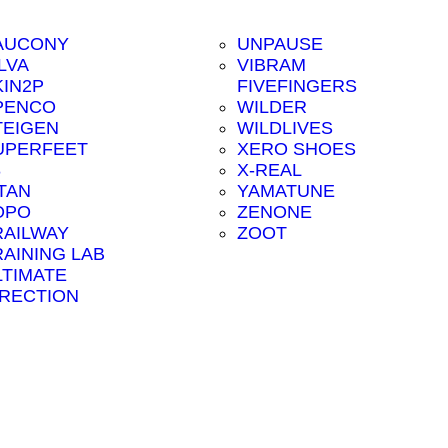
AUCONY
UNPAUSE
LVA
VIBRAM
KIN2P
FIVEFINGERS
PENCO
WILDER
TEIGEN
WILDLIVES
UPERFEET
XERO SHOES
8
X-REAL
ITAN
YAMATUNE
OPO
ZENONE
RAILWAY
ZOOT
RAINING LAB
LTIMATE
IRECTION