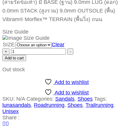
(สายรัดข้อเท้า) มี BASE (ฐาน) 9.0mm LUG (ดอก)
0.0mm STACK (สูงรวม) 9.0mm OUTSOLE (พื้น)
Vibram® Morflex™ TERRAIN (พื้นวิ่ง) ถนน
Size Guide
SIZE
Clear
+
-
Add to cart
Out stock
Add to wishlist
Add to wishlist
SKU:
N/A
Categories:
Sandals
,
Shoes
Tags:
lunasandals
,
Roadrunning
,
Shoes
,
Trailrunning
,
Unisex
Share :