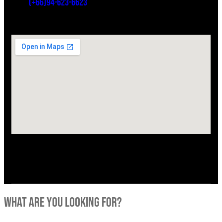
(+66)94-623-6623
what are you looking for?