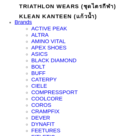
TRIATHLON WEARS (ชุดไตรกีฬา)
KLEAN KANTEEN (แก้วน้ำ)
Brands
ACTIVE PEAK
ALTRA
AMINO VITAL
APEX SHOES
ASICS
BLACK DIAMOND
BOLT
BUFF
CATERPY
CIELE
COMPRESSPORT
COOLCORE
COROS
CRAMPFIX
DEVER
DYNAFIT
FEETURES