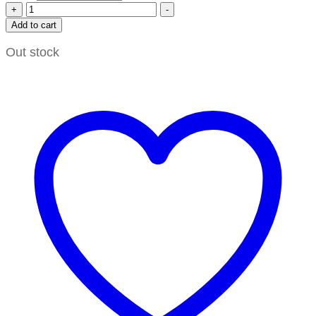
+
-
Add to cart
Out stock