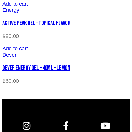
Add to cart
Energy
Active Peak Gel – Topical Flavor
฿
80.00
Add to cart
Dever
Dever Energy Gel – 40ml – LEMON
฿
60.00