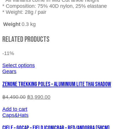
* All variants come in Mid Cut ankle height
* Composition: 75% 40D nylon, 25% elastane
* Weight: 28g / pair
Weight
0.3 kg
Related Products
-11%
Select options
Gears
ZENONE TREKKING POLES – ALUMINIUM LITE THAI SHADOW
฿
4,490.00
฿
3,990.00
Add to cart
Caps&Hats
CIELE – GOCAP – FIELD ICONICBAR – RED/ANDORRA (58cm)