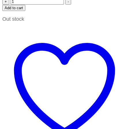
+
-
Add to cart
Out stock