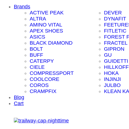
Brands
ACTIVE PEAK
DEVER
ALTRA
DYNAFIT
AMINO VITAL
FEETURE
APEX SHOES
FITLETIC
ASICS
FOREST 
BLACK DIAMOND
FRACTEL
BOLT
GIPRON
BUFF
GU
CATERPY
GUIDETTI
CIELE
HILLKOFF
COMPRESSPORT
HOKA
COOLCORE
INJINJI
COROS
JULBO
CRAMPFIX
KLEAN K
Blog
Cart