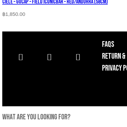
CIELE – GOCAP – FIELD ICONICBAR – RED/ANDORRA (58cm)
฿
1,850.00
FAQS
RETURN & 
Privacy P
what are you looking for?