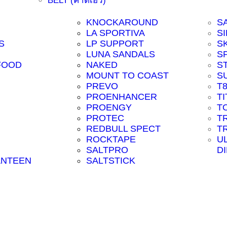
BELT (คาดเอว)
KNOCKAROUND
S
LA SPORTIVA
SI
S
LP SUPPORT
S
LUNA SANDALS
S
FOOD
NAKED
S
MOUNT TO COAST
S
PREVO
T
PROENHANCER
T
PROENGY
T
PROTEC
T
REDBULL SPECT
T
ROCKTAPE
U
SALTPRO
D
ANTEEN
SALTSTICK