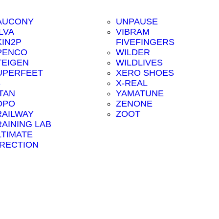
AUCONY
UNPAUSE
LVA
VIBRAM
KIN2P
FIVEFINGERS
PENCO
WILDER
TEIGEN
WILDLIVES
UPERFEET
XERO SHOES
8
X-REAL
ITAN
YAMATUNE
OPO
ZENONE
RAILWAY
ZOOT
RAINING LAB
LTIMATE
IRECTION