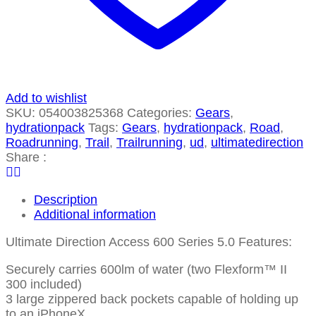
Add to wishlist
SKU:
054003825368
Categories:
Gears
,
hydrationpack
Tags:
Gears
,
hydrationpack
,
Road
,
Roadrunning
,
Trail
,
Trailrunning
,
ud
,
ultimatedirection
Share :
Description
Additional information
Ultimate Direction Access 600 Series 5.0 Features:
Securely carries 600lm of water (two Flexform™ II
300 included)
3 large zippered back pockets capable of holding up
to an iPhoneX