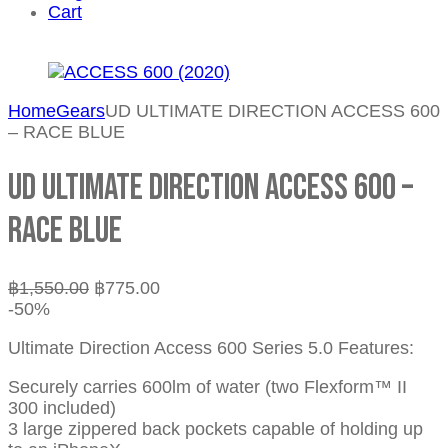
Cart
Home
Gears
UD ULTIMATE DIRECTION ACCESS 600
– RACE BLUE
UD ULTIMATE DIRECTION ACCESS 600 –
RACE BLUE
฿
1,550.00
฿
775.00
-50%
Ultimate Direction Access 600 Series 5.0 Features:
Securely carries 600lm of water (two Flexform™ II
300 included)
3 large zippered back pockets capable of holding up