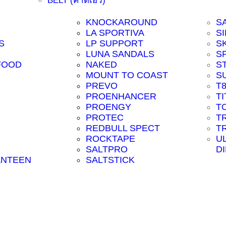
BELT (คาดเอว)
KNOCKAROUND
S
LA SPORTIVA
SI
S
LP SUPPORT
S
LUNA SANDALS
S
FOOD
NAKED
S
MOUNT TO COAST
S
PREVO
T
PROENHANCER
T
PROENGY
T
PROTEC
T
REDBULL SPECT
T
ROCKTAPE
U
SALTPRO
D
ANTEEN
SALTSTICK