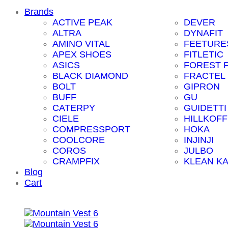
Brands
ACTIVE PEAK
DEVER
ALTRA
DYNAFIT
AMINO VITAL
FEETURE
APEX SHOES
FITLETIC
ASICS
FOREST 
BLACK DIAMOND
FRACTEL
BOLT
GIPRON
BUFF
GU
CATERPY
GUIDETTI
CIELE
HILLKOFF
COMPRESSPORT
HOKA
COOLCORE
INJINJI
COROS
JULBO
CRAMPFIX
KLEAN K
Blog
Cart