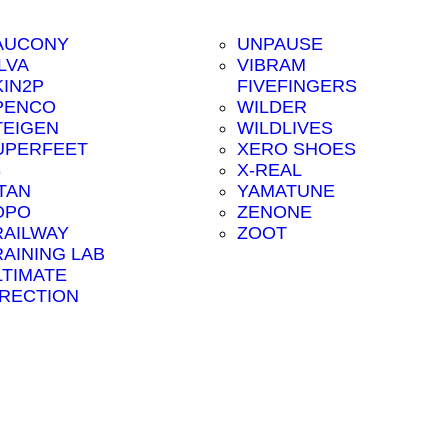
AUCONY
UNPAUSE
LVA
VIBRAM
KIN2P
FIVEFINGERS
PENCO
WILDER
TEIGEN
WILDLIVES
UPERFEET
XERO SHOES
8
X-REAL
ITAN
YAMATUNE
OPO
ZENONE
RAILWAY
ZOOT
RAINING LAB
LTIMATE
IRECTION