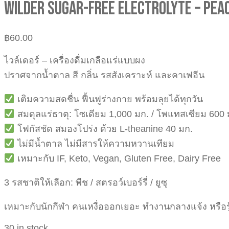
WILDER SUGAR-FREE ELECTROLYTE – PEA
฿
60.00
ไวล์เดอร์ – เครื่องดื่มเกลือแร่แบบผง
ปราศจากน้ำตาล สี กลิ่น รสสังเคราะห์ และคาเฟอีน
เติมความสดชื่น ฟื้นฟูร่างกาย พร้อมลุยได้ทุกวัน
สมดุลแร่ธาตุ: โซเดียม 1,000 มก. / โพแทสเซียม 600 
โฟกัสชัด สมองโปร่ง ด้วย L-theanine 40 มก.
ไม่มีน้ำตาล ไม่มีสารให้ความหวานเทียม
เหมาะกับ IF, Keto, Vegan, Gluten Free, Dairy Free
3 รสชาติให้เลือก: พีช / สตรอว์เบอร์รี่ / ยูซุ
เหมาะกับนักกีฬา คนเหงื่อออกเยอะ ทำงานกลางแจ้ง หรือรู้
30 in stock