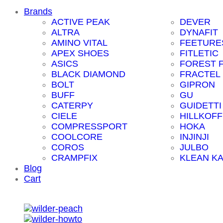
Brands
ACTIVE PEAK
DEVER
ALTRA
DYNAFIT
AMINO VITAL
FEETURE
APEX SHOES
FITLETIC
ASICS
FOREST 
BLACK DIAMOND
FRACTEL
BOLT
GIPRON
BUFF
GU
CATERPY
GUIDETTI
CIELE
HILLKOFF
COMPRESSPORT
HOKA
COOLCORE
INJINJI
COROS
JULBO
CRAMPFIX
KLEAN K
Blog
Cart