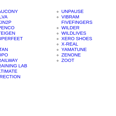
AUCONY
UNPAUSE
LVA
VIBRAM
KIN2P
FIVEFINGERS
PENCO
WILDER
TEIGEN
WILDLIVES
UPERFEET
XERO SHOES
8
X-REAL
ITAN
YAMATUNE
OPO
ZENONE
RAILWAY
ZOOT
RAINING LAB
LTIMATE
IRECTION