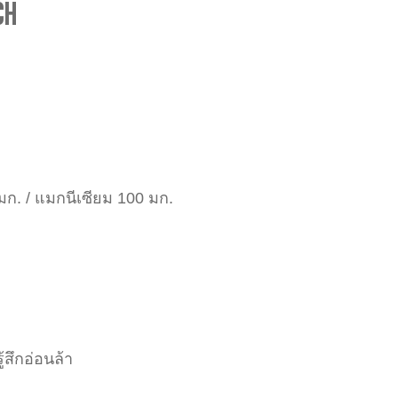
CH
มก. / แมกนีเซียม 100 มก.
สึกอ่อนล้า