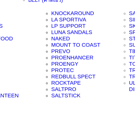
BELT (คาดเอว)
KNOCKAROUND
S
LA SPORTIVA
SI
S
LP SUPPORT
S
LUNA SANDALS
S
FOOD
NAKED
S
MOUNT TO COAST
S
PREVO
T
PROENHANCER
T
PROENGY
T
PROTEC
T
REDBULL SPECT
T
ROCKTAPE
U
SALTPRO
D
ANTEEN
SALTSTICK