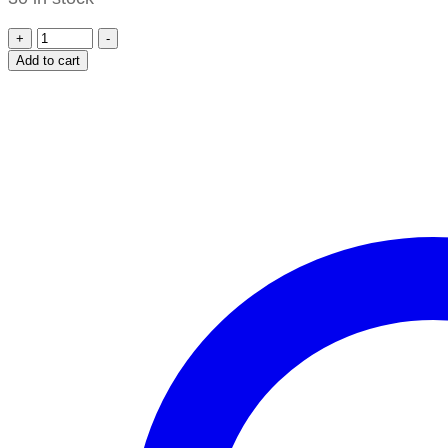
+
-
Add to cart